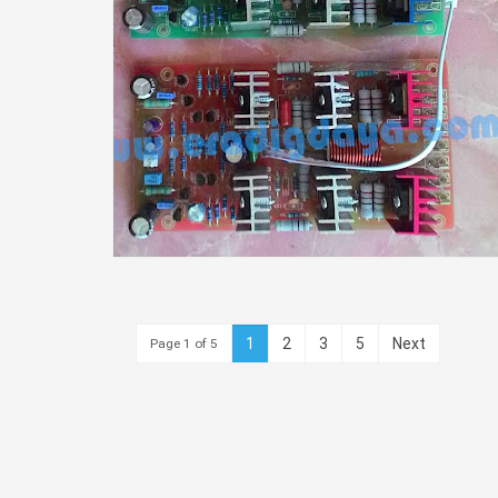
1
2
3
5
Next
Page 1 of 5