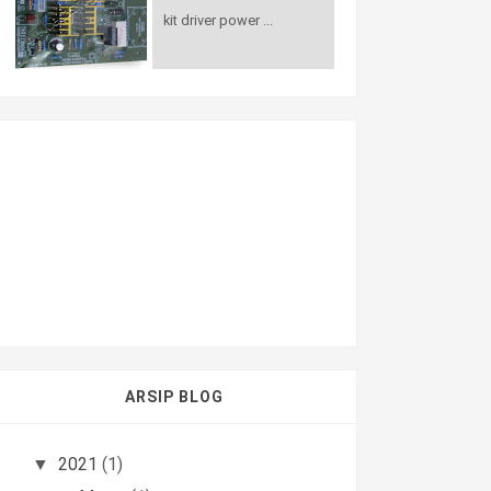
kit driver power ...
ARSIP BLOG
2021
(1)
▼