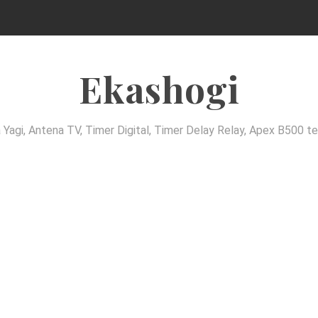
Ekashogi
agi, Antena TV, Timer Digital, Timer Delay Relay, Apex B500 tef