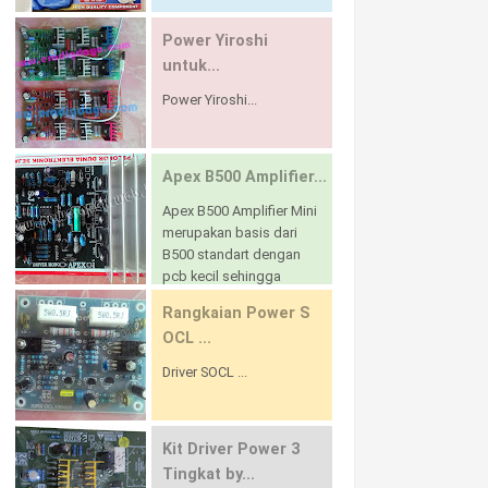
Power Yiroshi
untuk...
Power Yiroshi...
Apex B500 Amplifier...
Apex B500 Amplifier Mini
merupakan basis dari
B500 standart dengan
pcb kecil sehingga
sangat praktis untuk ditempatkan pada heatsink
Rangkaian Power S
panjan...
OCL ...
Driver SOCL ...
Kit Driver Power 3
Tingkat by...