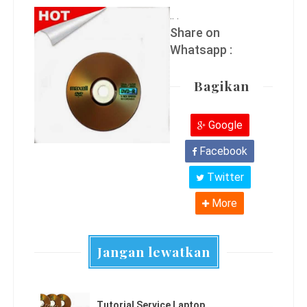
.. .
Share on
Whatsapp :
Bagikan
Google
Facebook
Twitter
More
Jangan lewatkan
Tutorial Service Laptop